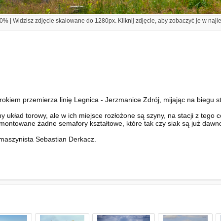
% | Widzisz zdjęcie skalowane do 1280px. Kliknij zdjęcie, aby zobaczyć je w najl
em przemierza linię Legnica - Jerzmanice Zdrój, mijając na biegu sta
 układ torowy, ale w ich miejsce rozłożone są szyny, na stacji z teg
demontowane żadne semafory kształtowe, które tak czy siak są już dawn
 maszynista Sebastian Derkacz.