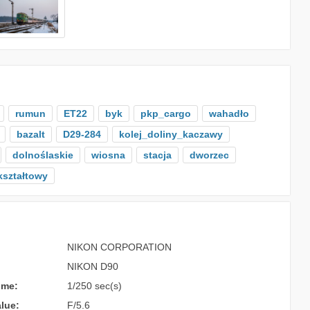
rumun
ET22
byk
pkp_cargo
wahadło
bazalt
D29-284
kolej_doliny_kaczawy
dolnoślaskie
wiosna
stacja
dworzec
kształtowy
NIKON CORPORATION
NIKON D90
ime:
1/250 sec(s)
lue:
F/5.6