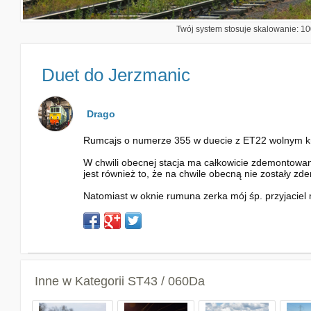
Twój system stosuje skalowanie: 100
Duet do Jerzmanic
Drago
Rumcajs o numerze 355 w duecie z ET22 wolnym kroki
W chwili obecnej stacja ma całkowicie zdemontowany
jest również to, że na chwile obecną nie zostały z
Natomiast w oknie rumuna zerka mój śp. przyjaciel
Inne w Kategorii
ST43 / 060Da