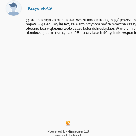
KrzysiekKG
@Drago Dzięki za miłe słowa. W szufladach trochę zdjęć jeszcze z
pojawi w galerii. Myślę też, że warto przypominać te mroczne czas
obecnie bez wątpienia złote czasy kolei dolnośląskiej. W wielu mie
niemieckiej administracji, a o PRL-u czy latach 90-tych nie wspomi
Powered by
4images
1.8
www.ok-kolej.pl