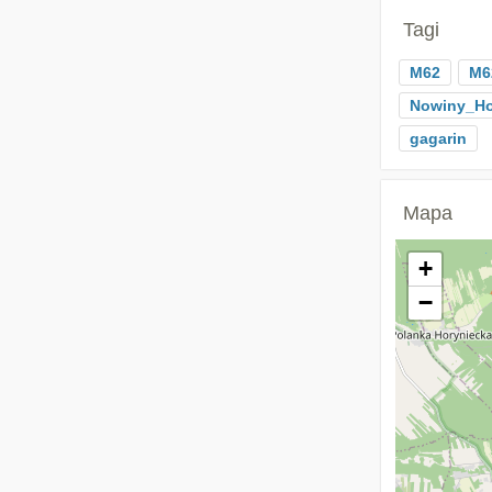
Tagi
M62
M6
Nowiny_Ho
gagarin
Mapa
+
−