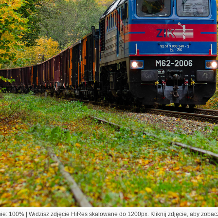
e: 100% | Widzisz zdjęcie HiRes skalowane do 1200px. Kliknij zdjęcie, aby zobacz