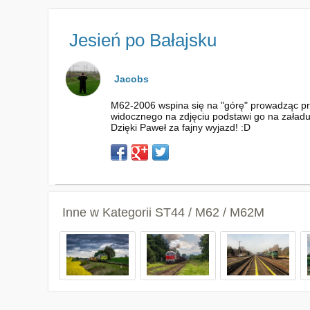
Jesień po Bałajsku
Jacobs
M62-2006 wspina się na "górę" prowadząc pr
widocznego na zdjęciu podstawi go na załad
Dzięki Paweł za fajny wyjazd! :D
Inne w Kategorii
ST44 / M62 / M62M