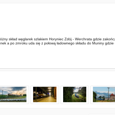
óżny skład węglarek szlakiem Horyniec Zdój - Werchrata gdzie zakońc
unek a po zmroku uda się z połową ładownego składu do Muniny gdzie