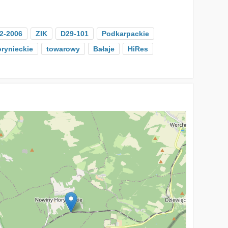
2-2006
ZIK
D29-101
Podkarpackie
rynieckie
towarowy
Bałaje
HiRes