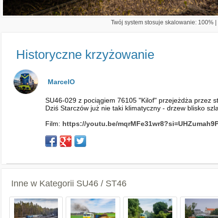
Twój system stosuje skalowanie: 100% | 
Historyczne krzyżowanie
MarcelO
SU46-029 z pociągiem 76105 "Kilof" przejeżdża przez s
Dziś Starczów już nie taki klimatyczny - drzew blisko s
Film:
https://youtu.be/mqrMFe31wr8?si=UHZumah9P
Inne w Kategorii
SU46 / ST46