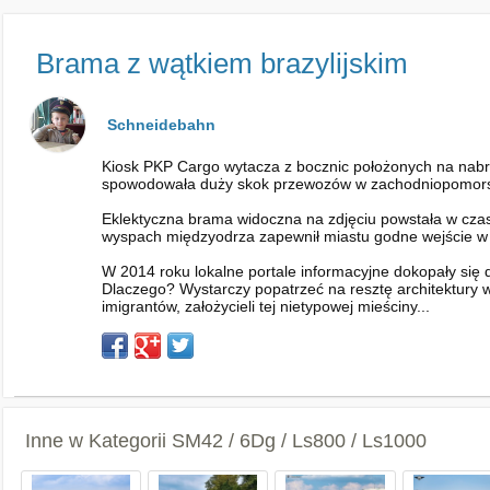
Brama z wątkiem brazylijskim
Schneidebahn
Kiosk PKP Cargo wytacza z bocznic położonych na na
spowodowała duży skok przewozów w zachodniopomorskic
Eklektyczna brama widoczna na zdjęciu powstała w cz
wyspach międzyodrza zapewnił miastu godne wejście w
W 2014 roku lokalne portale informacyjne dokopały się 
Dlaczego? Wystarczy popatrzeć na resztę architektury w
imigrantów, założycieli tej nietypowej mieściny...
Inne w Kategorii
SM42 / 6Dg / Ls800 / Ls1000