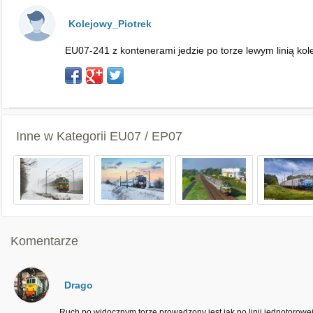
Kolejowy_Piotrek
EU07-241 z kontenerami jedzie po torze lewym linią k
Inne w Kategorii
EU07 / EP07
Komentarze
Drago
Ruch po widocznym torze prowadzony jest jak po linii jednotorowej