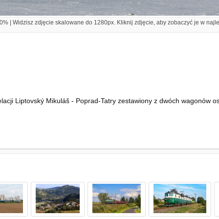
% | Widzisz zdjęcie skalowane do 1280px. Kliknij zdjęcie, aby zobaczyć je w najl
cji Liptovský Mikuláš - Poprad-Tatry zestawiony z dwóch wagonów os