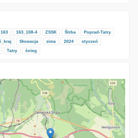
163
163_108-4
ZSSK
Štrba
Poprad-Tatry
_kraj
Słowacja
zima
2024
styczeń
Tatry
śnieg