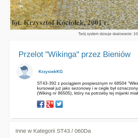
Twój system stosuje skalowanie: 100
Przelot "Wikinga" przez Bieniów
KrzysiekKG
ST43-392 z pociągiem pospiesznym nr 68504 "Wiking
kursował już jako sezonowy i w cegle był oznaczony
(Wiking nr 86505), który na potrzeby tej mijanki mi
Inne w Kategorii
ST43 / 060Da