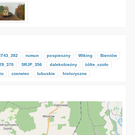
ST43_392
rumun
pospieszny
Wiking
Bieniów
29_370
SRJP_356
dalekobieżny
żółte_czoło
to
czerwiec
lubuskie
historyczne