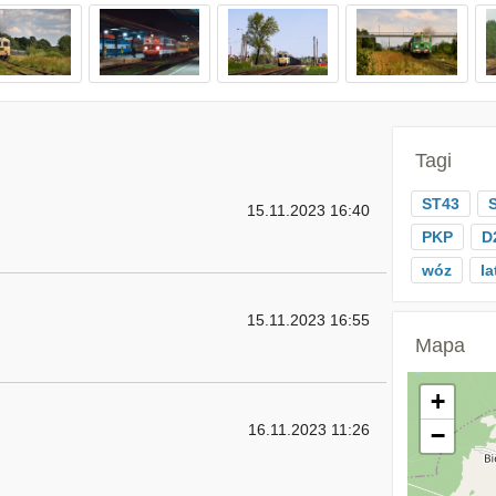
Tagi
ST43
15.11.2023 16:40
PKP
D
wóz
la
15.11.2023 16:55
Mapa
+
16.11.2023 11:26
−