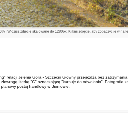
% | Widzisz zdjęcie skalowane do 1280px. Kliknij zdjęcie, aby zobaczyć je w najl
" relacji Jelenia Góra - Szczecin Główny przejeżdża bez zatrzymania 
 złowrogą literką "G" oznaczającą "kursuje do odwołania". Fotografia 
ał planowy postój handlowy w Bieniowie.