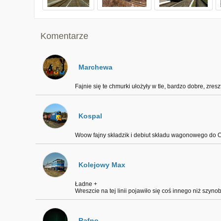
Komentarze
Marchewa
Fajnie się te chmurki ułożyły w tle, bardzo dobre, zres
Kospal
Woow fajny składzik i debiut składu wagonowego do
Kolejowy Max
Ładne +
Wreszcie na tej linii pojawiło się coś innego niż szyno
Rafno