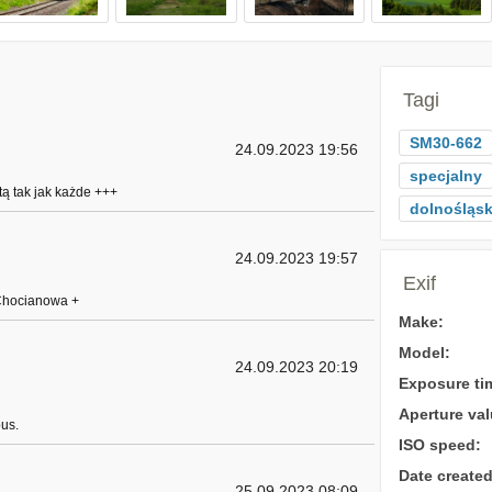
Tagi
SM30-662
24.09.2023 19:56
specjalny
ztą tak jak każde +++
dolnośląsk
24.09.2023 19:57
Exif
 Chocianowa +
Make:
Model:
24.09.2023 20:19
Exposure ti
Aperture val
bus.
ISO speed:
Date created
25.09.2023 08:09