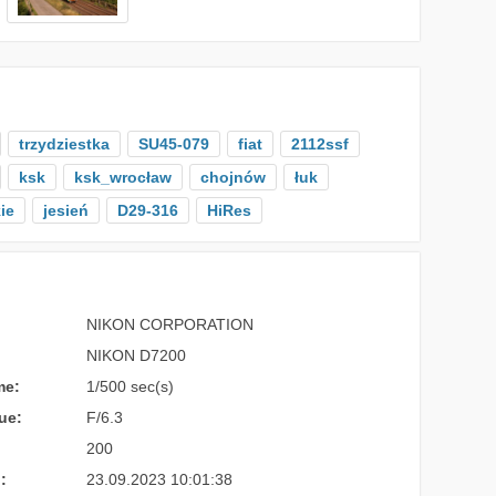
trzydziestka
SU45-079
fiat
2112ssf
ksk
ksk_wrocław
chojnów
łuk
ie
jesień
D29-316
HiRes
NIKON CORPORATION
NIKON D7200
me:
1/500 sec(s)
ue:
F/6.3
200
:
23.09.2023 10:01:38