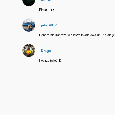
Pikne... ;) +
piter4817
Generalnie impreza właściwa trwała dwa dni, no ale jes
Drago
I wytrzeźwieć :D