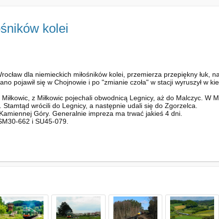
ośników kolei
ocław dla niemieckich miłośników kolei, przemierza przepiękny łuk, n
ano pojawił się w Chojnowie i po "zmianie czoła" w stacji wyruszył w k
 Miłkowic, z Miłkowic pojechali obwodnicą Legnicy, aż do Malczyc. W Ma
 Stamtąd wrócili do Legnicy, a następnie udali się do Zgorzelca.
Kamiennej Góry. Generalnie impreza ma trwać jakieś 4 dni.
 SM30-662 i SU45-079.