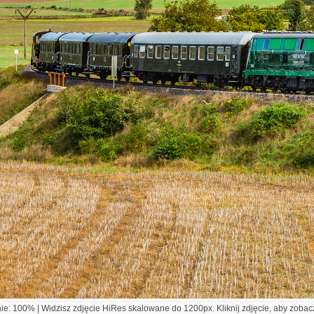
e: 100% | Widzisz zdjęcie HiRes skalowane do 1200px. Kliknij zdjęcie, aby zobacz