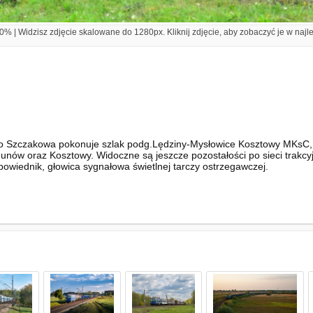
% | Widzisz zdjęcie skalowane do 1280px. Kliknij zdjęcie, aby zobaczyć je w najl
o Szczakowa pokonuje szlak podg.Lędziny-Mysłowice Kosztowy MKsC, w
nów oraz Kosztowy. Widoczne są jeszcze pozostałości po sieci trakcyjn
powiednik, głowica sygnałowa świetlnej tarczy ostrzegawczej.