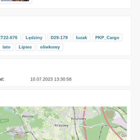
ET22-676
Lędziny
D29-179
luzak
PKP_Cargo
lato
Lipiec
oliwkowy
d:
10.07.2023 13:30:58