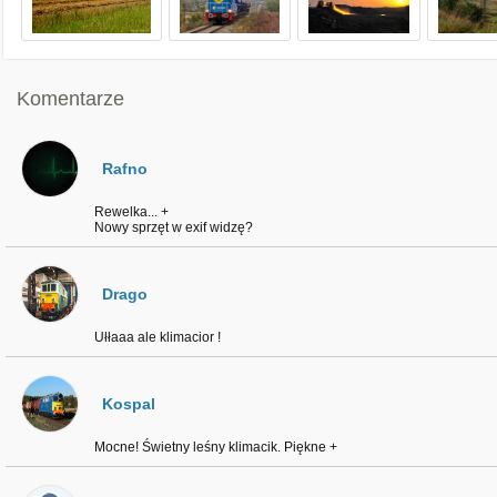
Komentarze
Rafno
Rewelka... +
Nowy sprzęt w exif widzę?
Drago
Ułłaaa ale klimacior !
Kospal
Mocne! Świetny leśny klimacik. Piękne +