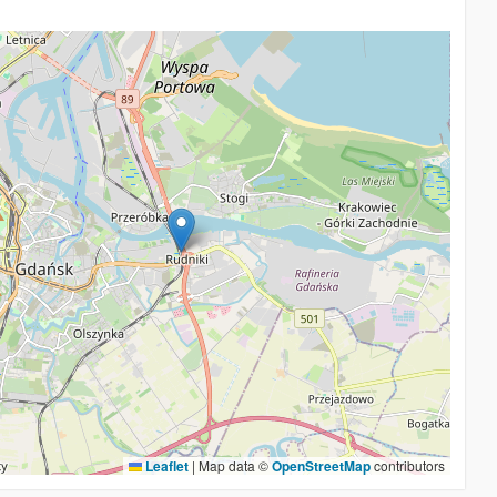
Leaflet
|
Map data ©
OpenStreetMap
contributors