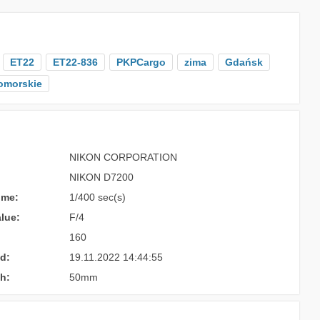
ET22
ET22-836
PKPCargo
zima
Gdańsk
omorskie
NIKON CORPORATION
NIKON D7200
ime:
1/400 sec(s)
lue:
F/4
160
d:
19.11.2022 14:44:55
h:
50mm