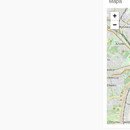
Mapa
+
−