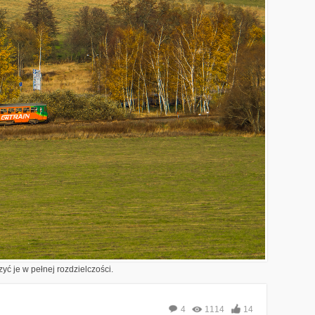
yć je w pełnej rozdzielczości.
4
1114
14