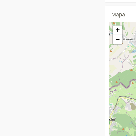
Mapa
+
−