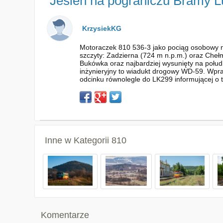
Jesień na pograniczu Bramy L
KrzysiekKG
Motoraczek 810 536-3 jako pociąg osobowy nr 6
szczyty: Zadzierna (724 m n.p.m.) oraz Cheł
Bukówka oraz najbardziej wysunięty na połud
inżynieryjny to wiadukt drogowy WD-59. Wpra
odcinku równolegle do LK299 informującej o t
Inne w Kategorii
810
Komentarze