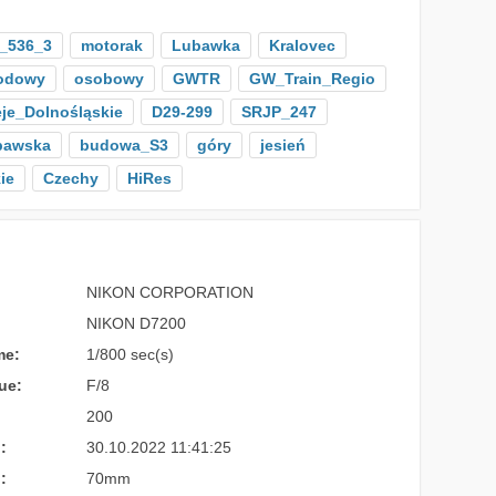
_536_3
motorak
Lubawka
Kralovec
odowy
osobowy
GWTR
GW_Train_Regio
je_Dolnośląskie
D29-299
SRJP_247
bawska
budowa_S3
góry
jesień
ie
Czechy
HiRes
NIKON CORPORATION
NIKON D7200
me:
1/800 sec(s)
ue:
F/8
200
:
30.10.2022 11:41:25
:
70mm