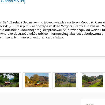
ubawskiej
9482 relacji Sędzisław - Královec wjeżdża na teren Republiki Czeskiej
mczyk (766 m n.p.m.) wchodzące w skład Wzgórz Bramy Lubawskiej. W 
nie odcinek budowanej drogi ekspresowej S3 prowadzący od węzła Luba
wne oko dostrzeże także tablice informacyjną jaka jest zabudowana pr
ym, że w tym miejscu jest granica państwa.