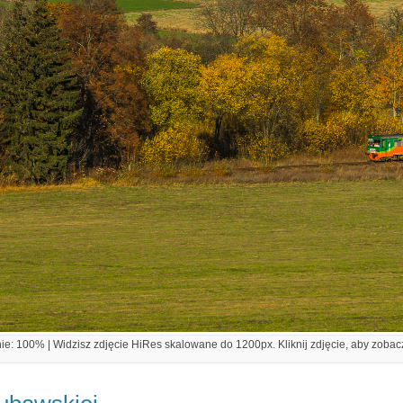
e: 100% | Widzisz zdjęcie HiRes skalowane do 1200px. Kliknij zdjęcie, aby zobacz