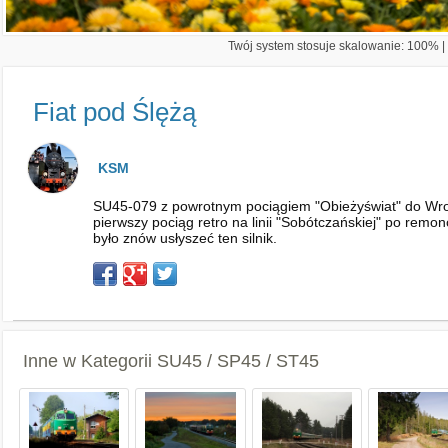
Twój system stosuje skalowanie: 100% | 
Fiat pod Ślężą
KSM
SU45-079 z powrotnym pociągiem "Obieżyświat" do Wrocła
pierwszy pociąg retro na linii "Sobótczańskiej" po rem
było znów usłyszeć ten silnik.
Inne w Kategorii
SU45 / SP45 / ST45