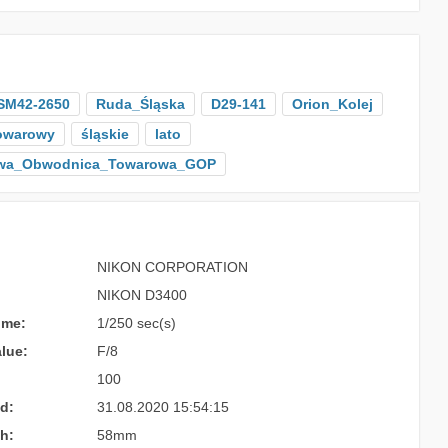
SM42-2650
Ruda_Śląska
D29-141
Orion_Kolej
owarowy
śląskie
lato
owa_Obwodnica_Towarowa_GOP
NIKON CORPORATION
NIKON D3400
ime:
1/250 sec(s)
lue:
F/8
100
d:
31.08.2020 15:54:15
h:
58mm