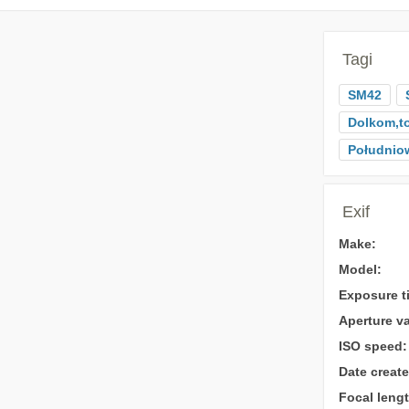
Tagi
SM42
Dolkom,t
Południ
Exif
Make:
Model:
Exposure t
Aperture va
ISO speed:
Date create
Focal lengt