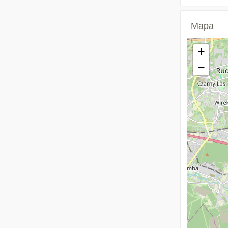
Mapa
+
−