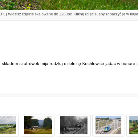
% | Widzisz zdjęcie skalowane do 1280px. Kliknij zdjęcie, aby zobaczyć je w najl
m składem szutrówek mija rudzką dzielnicę Kochłowice jadąc w ponur