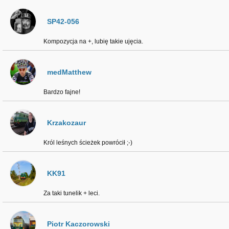
SP42-056
Kompozycja na +, lubię takie ujęcia.
medMatthew
Bardzo fajne!
Krzakozaur
Król leśnych ścieżek powrócił ;-)
KK91
Za taki tunelik + leci.
Piotr Kaczorowski