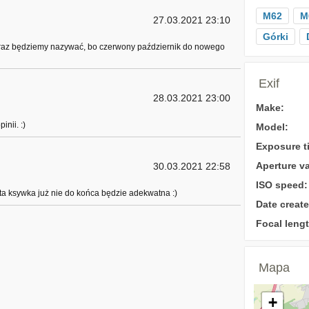
M62
M
27.03.2021 23:10
Górki
 teraz będziemy nazywać, bo czerwony październik do nowego
Exif
28.03.2021 23:00
Make:
nii. :)
Model:
Exposure t
Aperture va
30.03.2021 22:58
ISO speed:
a ksywka już nie do końca będzie adekwatna :)
Date create
Focal lengt
Mapa
+