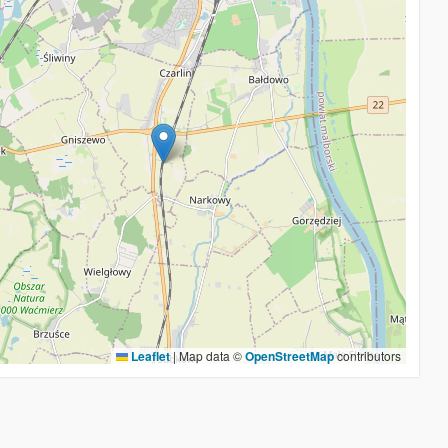
Leaflet
|
Map data ©
OpenStreetMap
contributors