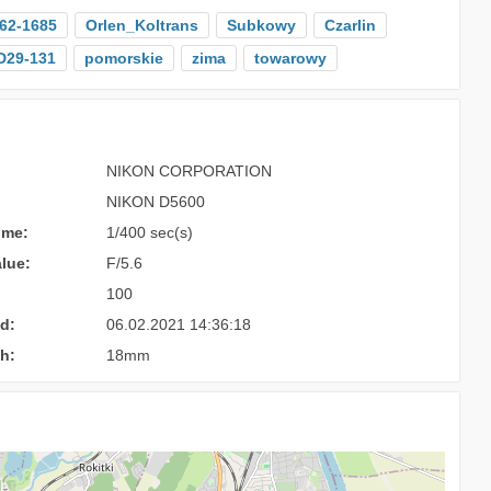
62-1685
Orlen_Koltrans
Subkowy
Czarlin
D29-131
pomorskie
zima
towarowy
NIKON CORPORATION
NIKON D5600
ime:
1/400 sec(s)
lue:
F/5.6
100
d:
06.02.2021 14:36:18
h:
18mm