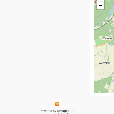
−
Powered by
4images
1.8