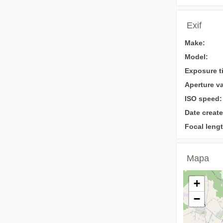
Exif
Make:
Model:
Exposure t
Aperture va
ISO speed:
Date create
Focal lengt
Mapa
+
−