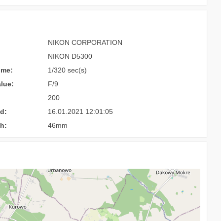
NIKON CORPORATION
NIKON D5300
ime:
1/320 sec(s)
lue:
F/9
200
d:
16.01.2021 12:01:05
h:
46mm