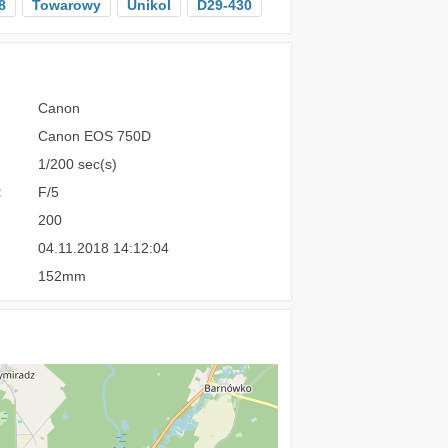
8
Towarowy
Unikol
D29-430
Canon
Canon EOS 750D
1/200 sec(s)
:
F/5
200
04.11.2018 14:12:04
152mm