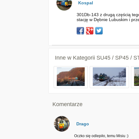
Kospal
301Db-143 z drugą częścią teg
stację w Dębnie Lubuskim i prz
Inne w Kategorii
SU45 / SP45 / S
Komentarze
Drago
Oczko się odlepiło, temu Misiu :)