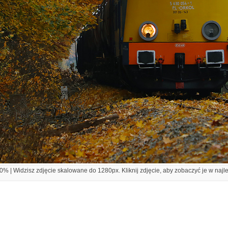
% | Widzisz zdjęcie skalowane do 1280px. Kliknij zdjęcie, aby zobaczyć je w najl