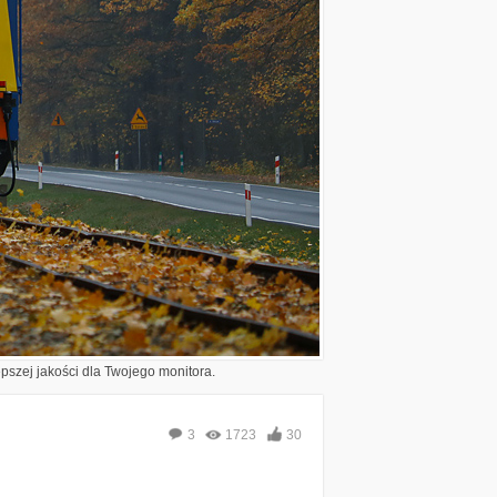
epszej jakości dla Twojego monitora.
3
1723
30