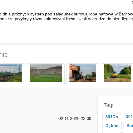
o dnia próżnych cystern pod załadunek surową ropą naftową w Barnów
emierza przykryty różnokolorowymi liśćmi szlak w drodze do nieodleg
T45
Tagi
301Db
301
02.11.2020 23:09
Dębno
Ba