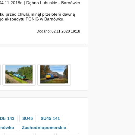
04.11.2018r. | Dębno Lubuskie - Barnówko
ku przed chwilą minął przelotem dawną
łego ekspedytu PGNiG w Barnówku.
Dodano: 02.11.2020 19:18
Db-143
SU45
SU45-141
rnówko
Zachodniopomorskie