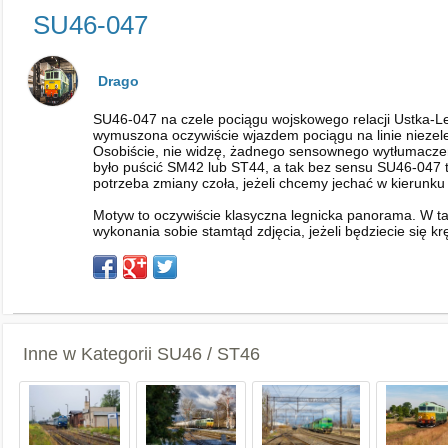
SU46-047
Drago
SU46-047 na czele pociągu wojskowego relacji Ustka-Le
wymuszona oczywiście wjazdem pociągu na linie niezel
Osobiście, nie widzę, żadnego sensownego wytłumaczen
było puścić SM42 lub ST44, a tak bez sensu SU46-047 trze
potrzeba zmiany czoła, jeżeli chcemy jechać w kierunku 
Motyw to oczywiście klasyczna legnicka panorama. W t
wykonania sobie stamtąd zdjęcia, jeżeli będziecie się krę
Inne w Kategorii
SU46 / ST46