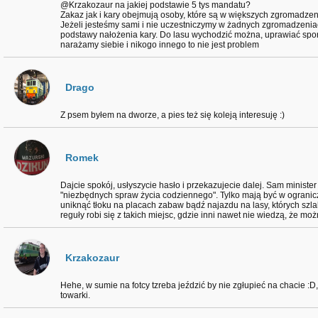
@Krzakozaur na jakiej podstawie 5 tys mandatu?
Zakaz jak i kary obejmują osoby, które są w większych zgromadzeni
Jeżeli jesteśmy sami i nie uczestniczymy w żadnych zgromadzenia
podstawy nałożenia kary. Do lasu wychodzić można, uprawiać sport 
narażamy siebie i nikogo innego to nie jest problem
Drago
Z psem byłem na dworze, a pies też się koleją interesuję :)
Romek
Dajcie spokój, usłyszycie hasło i przekazujecie dalej. Sam ministe
"niezbędnych spraw życia codziennego". Tylko mają być w ogranic
uniknąć tłoku na placach zabaw bądź najazdu na lasy, których szla
reguły robi się z takich miejsc, gdzie inni nawet nie wiedzą, że mo
Krzakozaur
Hehe, w sumie na fotcy tzreba jeździć by nie zgłupieć na chacie :
towarki.