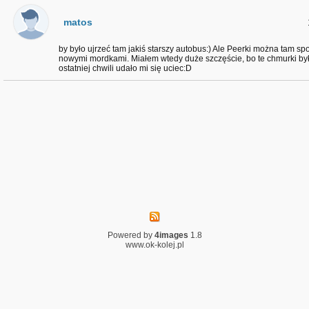
matos
by było ujrzeć tam jakiś starszy autobus:) Ale Peerki można tam spot
nowymi mordkami. Miałem wtedy duże szczęście, bo te chmurki by
ostatniej chwili udało mi się uciec:D
Powered by
4images
1.8
www.ok-kolej.pl