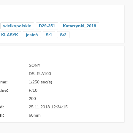
wielkopolskie
D29-351
Katarzynki_2018
KLASYK
jesień
Sr1
Sr2
SONY
DSLR-A100
ime:
1/250 sec(s)
lue:
F/10
200
d:
25.11.2018 12:34:15
h:
60mm