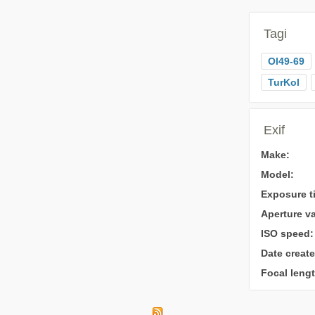
Tagi
Ol49-69
TurKol
Exif
Make:
Model:
Exposure t
Aperture va
ISO speed:
Date create
Focal lengt