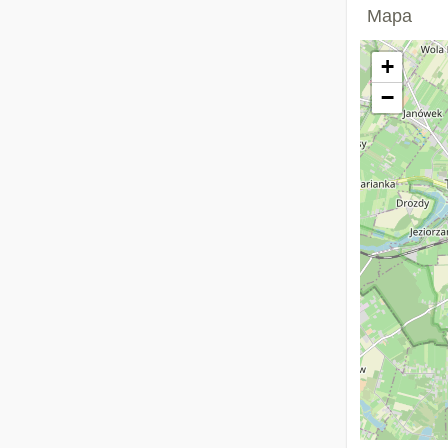
Mapa
+
−