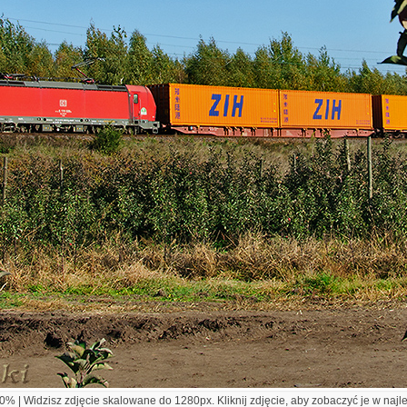
% | Widzisz zdjęcie skalowane do 1280px. Kliknij zdjęcie, aby zobaczyć je w najl