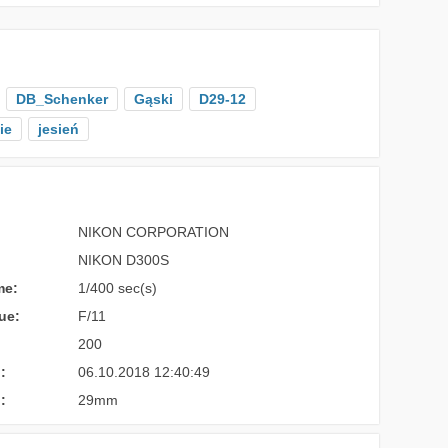
DB_Schenker
Gąski
D29-12
ie
jesień
NIKON CORPORATION
NIKON D300S
me:
1/400 sec(s)
ue:
F/11
200
:
06.10.2018 12:40:49
:
29mm