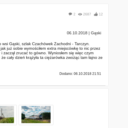
2
2687
12
06.10.2018 | Gąski
o wsi Gąski, szlak Czachówek Zachodni - Tarczyn.
, jak już sobie wymościłem extra miejscówkę to nic przez
adr i zaczął zrucać to gówno. Wyniosłem się więc czym
e że cały dzień krążyła ta ciężarówka zwożąc tam łajno ze
Dodano: 06.10.2018 21:51