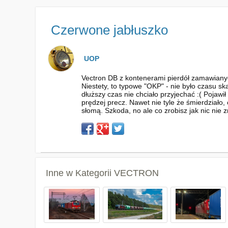
Czerwone jabłuszko
UOP
Vectron DB z kontenerami pierdół zamawianyc
Niestety, to typowe "OKP" - nie było czasu sk
dłuższy czas nie chciało przyjechać :( Pojawi
prędzej precz. Nawet nie tyle że śmierdziało,
słomą. Szkoda, no ale co zrobisz jak nic nie zr
Inne w Kategorii
VECTRON