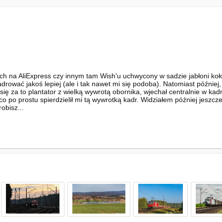
h na AliExpress czy innym tam Wish'u uchwycony w sadzie jabłoni koł
adrować jakoś lepiej (ale i tak nawet mi się podoba). Natomiast później
ł się za to plantator z wielką wywrotą obornika, wjechał centralnie w k
 co po prostu spierdzielił mi tą wywrotką kadr. Widziałem później jeszcz
obisz...