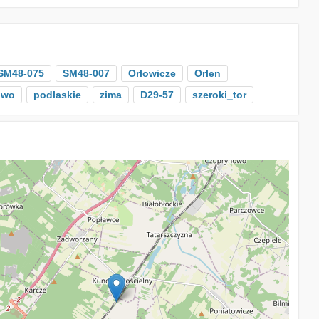
SM48-075
SM48-007
Orłowicze
Orlen
owo
podlaskie
zima
D29-57
szeroki_tor