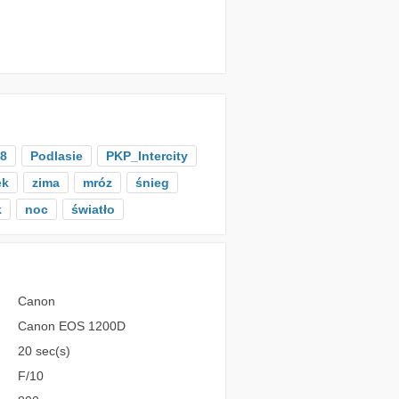
38
Podlasie
PKP_Intercity
ek
zima
mróz
śnieg
k
noc
światło
Canon
Canon EOS 1200D
20 sec(s)
F/10