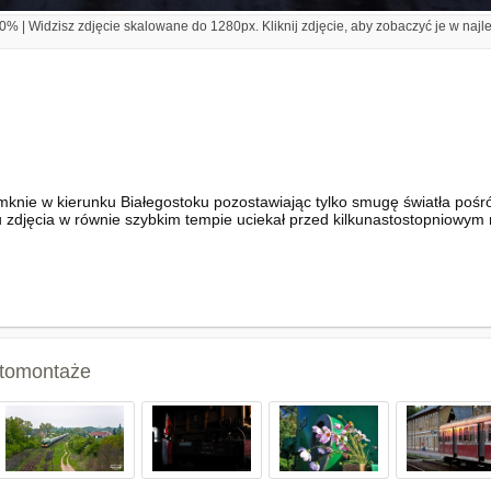
% | Widzisz zdjęcie skalowane do 1280px. Kliknij zdjęcie, aby zobaczyć je w najl
knie w kierunku Białegostoku pozostawiając tylko smugę światła pośró
 zdjęcia w równie szybkim tempie uciekał przed kilkunastostopniowy
fotomontaże