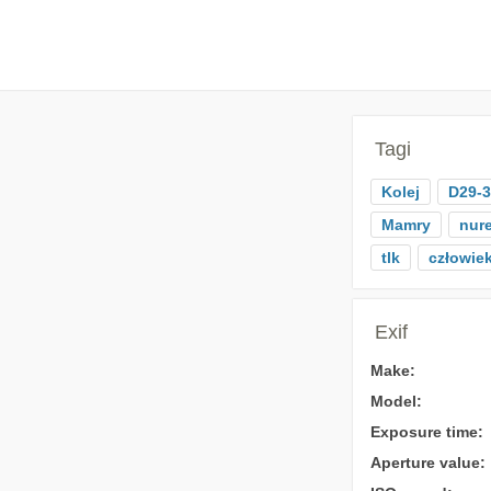
Tagi
Kolej
D29-
Mamry
nur
tlk
człowie
Exif
Make:
Model:
Exposure time:
Aperture value: