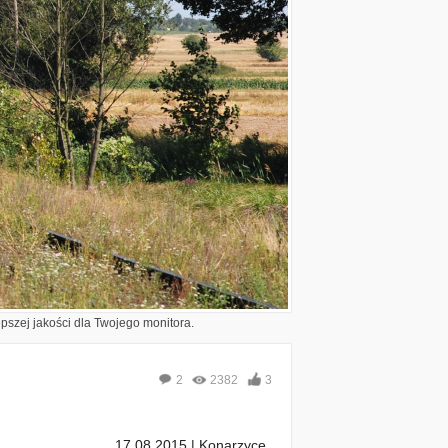
epszej jakości dla Twojego monitora.
2
2382
3
17.08.2015 | Konarzyce