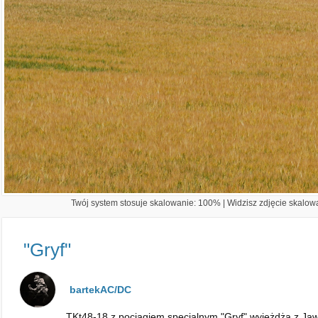
Twój system stosuje skalowanie: 100% | Widzisz zdjęcie skalowa
"Gryf"
bartekAC/DC
TKt48-18 z pociągiem specjalnym "Gryf" wyjeżdża z Jawo