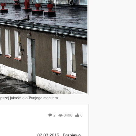
epszej jakości dla Twojego monitora.
2
3406
8
02.03.2015 | Braniewo