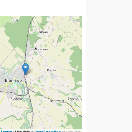
Leaflet
|
Map data ©
OpenStreetMap
contributors