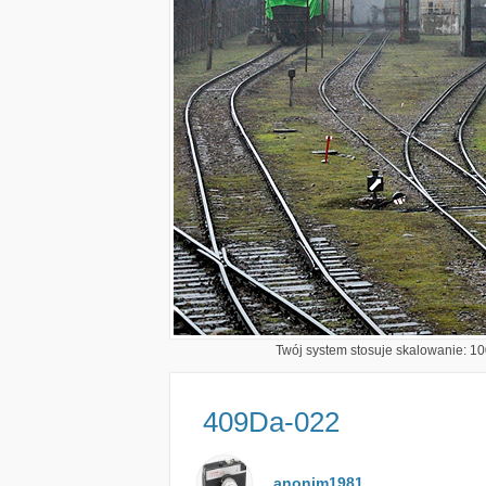
Twój system stosuje skalowanie: 100
409Da-022
anonim1981