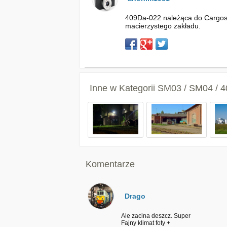
409Da-022 należąca do Cargos
macierzystego zakładu.
Inne w Kategorii
SM03 / SM04 / 
Komentarze
Drago
Ale zacina deszcz. Super
Fajny klimat foty +