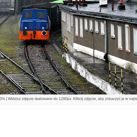
% | Widzisz zdjęcie skalowane do 1280px. Kliknij zdjęcie, aby zobaczyć je w najl