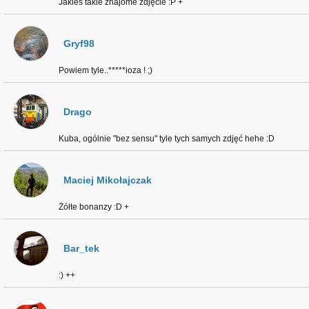
Jakieś takie znajome zdjęcie :P +
Gryf98
Powiem tyle..*****ioza ! ;)
Drago
Kuba, ogólnie "bez sensu" tyle tych samych zdjęć hehe :D
Maciej Mikołajczak
Żółte bonanzy :D +
Bar_tek
:) ++