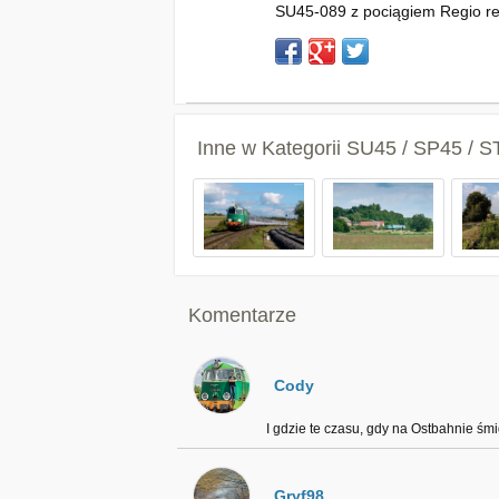
SU45-089 z pociągiem Regio rela
Inne w Kategorii
SU45 / SP45 / S
Komentarze
Cody
I gdzie te czasu, gdy na Ostbahnie śmi
Gryf98