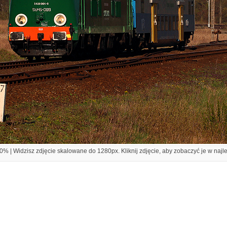
% | Widzisz zdjęcie skalowane do 1280px. Kliknij zdjęcie, aby zobaczyć je w najl