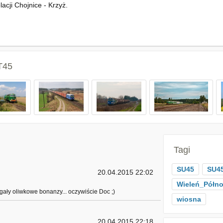
cji Chojnice - Krzyż.
T45
Tagi
SU45
SU45
20.04.2015 22:02
Wieleń_Półn
gały oliwkowe bonanzy... oczywiście Doc ;)
wiosna
20.04.2015 22:18