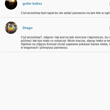
gofer kalisz
Ciut wcześniej bym łapał bo nie widać parowozu na tym foto w ogól
Drago
Ciut wcześniej?, zdjęcie i tak jest na tyle morczne i tajemnicze, że
później i tak bys mało co zobaczył. Może inaczej, stanąc lekko w le
Ogólnie na zdjęciu Konrad chcial zapewne pokazać barwe nieba, św
w wagonach i pióropusz parowozu.