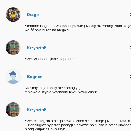
Drago
Siemano Bogner :) Wschodni prawie już caly rozebrany. Nam sie j
wejść ostatni raz na niego :D
KrzysztoF
Szyb Wschodni jakiej kopalni ??
Bogner
Niestety moje modły nie pomogły ;)
A mowa o szybie Wschodni KWK Nowy Wirek
KrzysztoF
Szyb Maciej, bo o niego pewnie chodzi nieistnieje już od dawna, a 
już obsługiwany przez pociągi piaskowe po blisko 2 latach likwidac
p.odg.Wujek na owy szyb.