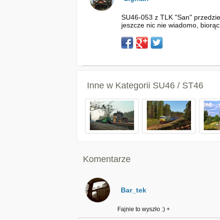
SU46-053 z TLK "San" przedzier
jeszcze nic nie wiadomo, biorą
Inne w Kategorii
SU46 / ST46
Komentarze
Bar_tek
Fajnie to wyszło :) +