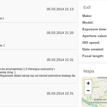
Exif
05.03.2014 21:13
Make:
i:)
Model:
Exposure time:
05.03.2014 21:20
Aperture value
ISO speed:
ę ;)
Date created:
Focal length:
05.03.2014 21:31
cze przynajmniej 1,5 miesiąca szarzyzny i
Mapa
wolę zimę ;)
spaniale skład odciął się od niemal jednolicie białego tła
+
−
05.03.2014 22:31