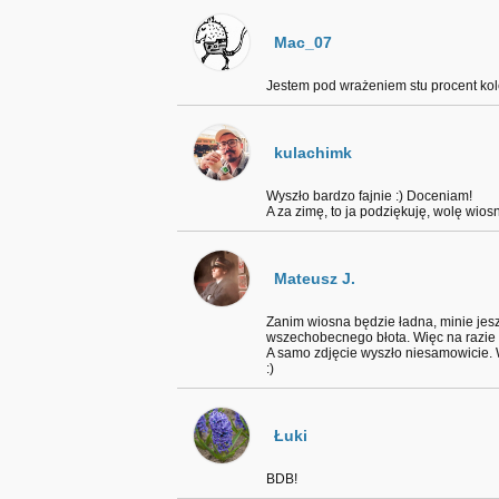
Mac_07
Jestem pod wrażeniem stu procent kole
kulachimk
Wyszło bardzo fajnie :) Doceniam!
A za zimę, to ja podziękuję, wolę wiosn
Mateusz J.
Zanim wiosna będzie ładna, minie jesz
wszechobecnego błota. Więc na razie 
A samo zdjęcie wyszło niesamowicie. W
:)
Łuki
BDB!