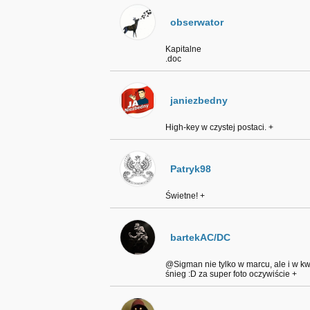
obserwator
Kapitalne
.doc
janiezbedny
High-key w czystej postaci. +
Patryk98
Świetne! +
bartekAC/DC
@Sigman nie tylko w marcu, ale i w kw
śnieg :D za super foto oczywiście +