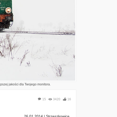
epszej jakości dla Twojego monitora.
15
3420
16
26.01.2014 | Strzeszkowice