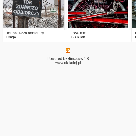
Tor zdawczo odbiorczy
1850 mm
Drago
C-ARTon
Powered by
4images
1.8
www.ok-kolej.pl