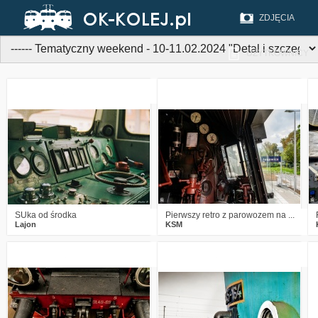
ZDJĘCIA
UŻYTKOWNICY
2
1044
12
6
1003
12
SUka od środka
Pierwszy retro z parowozem na ...
Lajon
KSM
0
923
12
1
871
15