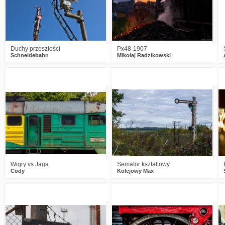
Duchy przeszłości
Px48-1907
Schneidebahn
Mikołaj Radzikowski
1
1090
11
2
1080
9
Wigry vs Jaga
Semafor kształtowy
Cody
Kolejowy Max
0
963
13
1
805
16