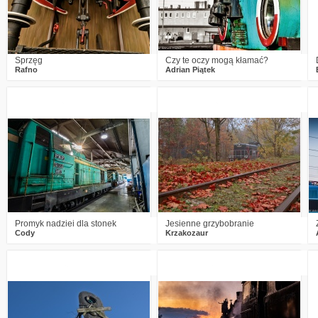
Sprzęg
Czy te oczy mogą kłamać?
Rafno
Adrian Piątek
1
1140
14
0
876
12
Promyk nadziei dla stonek
Jesienne grzybobranie
Cody
Krzakozaur
2
977
10
6
1059
22