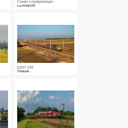
Czesio z nieśpiesznym
Luziniak123
1
215
16
EU07-139
TSekuła
0
195
14