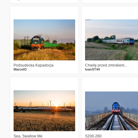
3
161
16
2
112
9
Podsudecka Kapadocja
Chwilę przed zmrokiem...
MarcelO
IvanST44
6
195
22
4
148
15
Sea, Swallow Me
S200-280