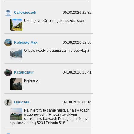
Wszystko wycięte w pień.
Czllowieczek
05.08.2026 22:32
Marcin Marcin
01.04.26 14:02:29
Usunąłbym Ci to zdjęcie, pozdrawiam
Stacja Jerzmanice Zdrój już bez semaforów duzy
plac budowy
Kolejowy Max
05.08.2026 12:58
Drago
30.01.26 22:23:00
Oj było wtedy biegania za miejscówką :)
Zastanawiałem się nad tym czy nie zmniejszyć
częstotliwości. Trochę tematów wyczerpaliśmy a i
pod koniec roku była tendencja spadkowa jeżeli
chodzi o ilość zdjęć w tematycznym.
Temat do przedyskutowania na discordzie.
Krzakozaur
04.08.2026 23:41
Piękne :⁠-⁠)
Krzakozaur
26.01.26 23:34:47
Hej. Działamy coś z tematycznymi? :⁠-⁠)
Lisuczek
04.08.2026 08:14
Krzakozaur
03.01.26 00:11:00
Na Intercity to same nurki, a na składach
Piękna inicjatywa, budujmy razem tę piękną
wagonowych PR, poza zwykłymi
historię
stonkami w barwach Polregio, możemy
spotkać zieloną 523 i Polsata 518
Cody
02.01.26 00:38:34