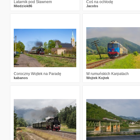
Latarnik pod Sławnem
Coś na ochłodę
Miedziok86
Jacobs
0
136
13
1
213
18
Coroczny Wojtek na Paradę
W rumuńskich Karpatach
kabanos
Wojtek Kojtek
2
176
14
0
182
14