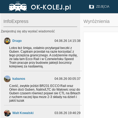
ZDJĘCIA
InfoExpress
Wyróżnienia
Zarejestruj się aby wysłać wiadomość
Drago
04.06.26 14:15:38
Lotos też śmiga, ostatnio przytargał beczki z
Guben. Captrain przestał na razie korzystać z
tego przejścia granicznego. A codziennie myślę,
że lata tam Ecco Rail i w Czerwieńsku Speed
Train pracuje przy budowie jakiejś bocznicy
kolejowej za nastawnią.
kabanos
04.06.26 00:05:37
Cześć, zwykle jeździ BR231 ECCO Rail oraz
Orlen do/z Guben, Natrix/LTC do Wałowic oraz do
Guben czasem również pojawi sie CTL na Brkach
z ruchem raczej lipa moze 2-3 składy na dzień i
jakiś luzak
Walt Kowalski
03.06.26 19:46:29