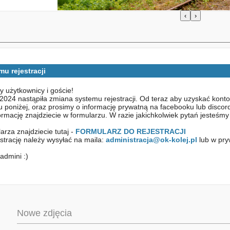
‹
›
u rejestracji
y użytkownicy i goście!
2024 nastąpiła zmiana systemu rejestracji. Od teraz aby uzyskać konto n
u poniżej, oraz prosimy o informację prywatną na facebooku lub discord
ormację znajdziecie w formularzu. W razie jakichkolwiek pytań jesteśmy 
arza znajdziecie tutaj -
FORMULARZ DO REJESTRACJI
estrację należy wysyłać na maila:
administracja@ok-kolej.pl
lub w pry
l
admini :)
Nowe zdjęcia