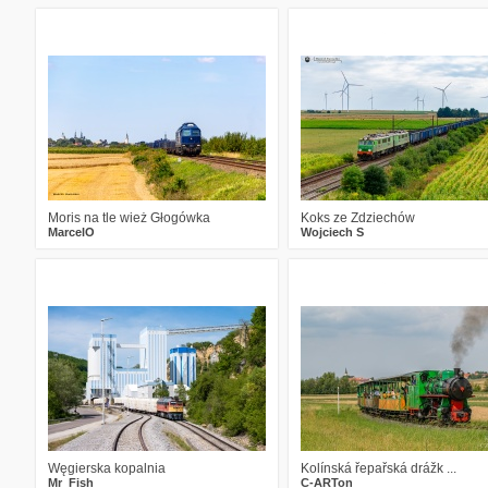
0
67
10
0
85
11
Moris na tle wież Głogówka
Koks ze Zdziechów
MarcelO
Wojciech S
4
193
16
0
78
10
Węgierska kopalnia
Kolínská řepařská drážk ...
Mr_Fish
C-ARTon