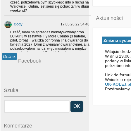
cześć, potrzebowałbym szybkiego info o ruchu na
Wałowice i Gubin, jest sens się pchać tam w długi
weekend?
Aktualności
Cody
17.05.26 22:54:48
Cześć, mam na sprzedaż niekatywowany dron
DJI Air 3 w zestawie Fly More Combo (3 baterie,
Zmiana system
pilot, torba) + walizka ochronna | na gwarancji do
kwietnia 2027. Dron z wymiany gwarancyjnej, a ja
potrzebowałem na już, więc musiałem w między
Witajcie drodz
czasie kupić innego. Więcej info priv, zapraszam
W dniu 29.08.
Online:
;)
Facebook
podany w link
potrzebne inf
Drago
05.04.26 18:59:52
Link do formul
Dziękujemy. Wesołych Świąt wszystkim
Wnioski o rej
użytkownikom :)
OK-KOLEJ.p
Pozdrawiamy 
Szukaj
bszewczyk.photo
05.04.26 13:54:18
Wesołych Świąt dla
Wszystkich Użytkowników OK-Kolej.
Drago
02.04.26 17:38:19
Komentarze
Tak tak, już dłuższy czas jest bez semaforów.