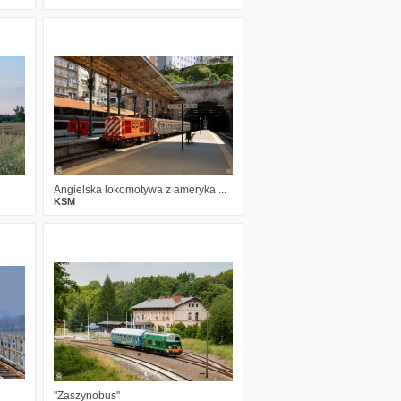
2
130
11
Angielska lokomotywa z ameryka ...
KSM
3
306
20
"Zaszynobus"