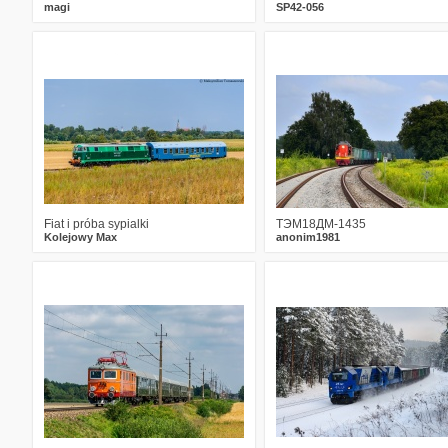
magi
SP42-056
5
214
19
0
183
12
Fiat i próba sypialki
ТЭМ18ДМ-1435
Kolejowy Max
anonim1981
3
283
14
0
171
20