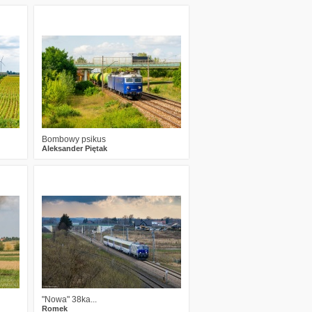
0
133
10
Bombowy psikus
Aleksander Piętak
2
125
9
"Nowa" 38ka...
Romek