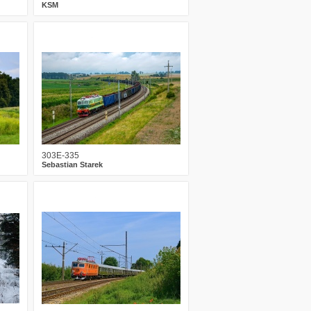
KSM
3
307
23
303E-335
Sebastian Starek
0
141
9