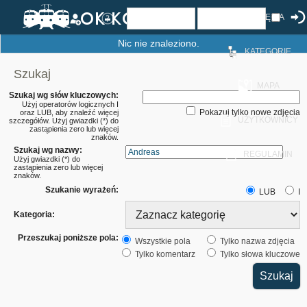
ZDJĘCIA
Nic nie znaleziono.
KATEGORIE
Szukaj
MAPA
Szukaj wg słów kluczowych:
Użyj operatorów logicznych I
Pokazuj tylko nowe zdjęcia
oraz LUB, aby znaleźć więcej
UŻYTKOWNICY
szczegółów. Użyj gwiazdki (*) do
zastąpienia zero lub więcej
znaków.
Szukaj wg nazwy:
REGULAMIN
Użyj gwiazdki (*) do
zastąpienia zero lub więcej
znaków.
Szukanie wyrażeń:
LUB
I
Kategoria:
Przeszukaj poniższe pola:
Wszystkie pola
Tylko nazwa zdjęcia
Tylko komentarz
Tylko słowa kluczowe