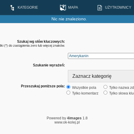
KATEGORIE
MAPA
UŻYTKOWNICY
Nic nie znaleziono.
Szukaj wg słów kluczowych:
i (*) do zastąpienia zero lub więcej znaków.
Szukanie wyrażeń:
Przeszukaj poniższe pola:
Wszystkie pola
Tylko nazwa zd
Tylko komentarz
Tylko słowa kl
Powered by
4images
1.8
www.ok-kolej.pl