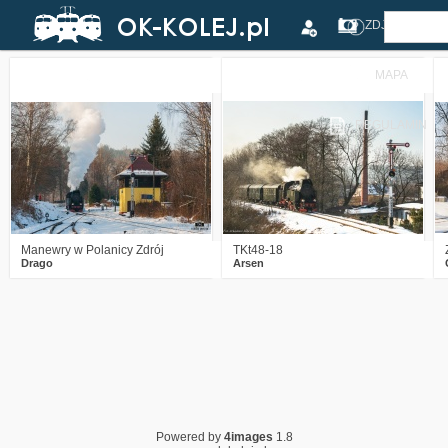
ZDJĘCIA
MAPA
3
4726
11
4
2868
11
REGULAMIN
Manewry w Polanicy Zdrój
TKt48-18
Drago
Arsen
Powered by
4images
1.8