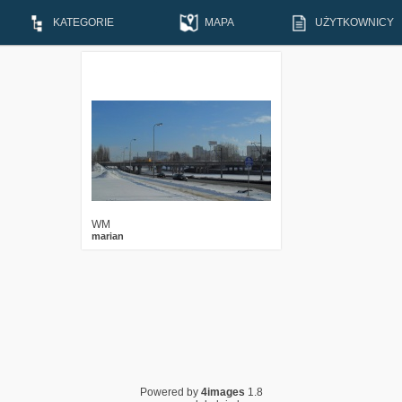
KATEGORIE
MAPA
UŻYTKOWNICY
4
2765
0
WM
marian
Powered by
4images
1.8