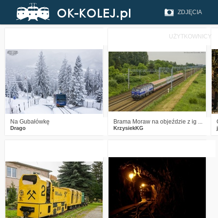
ZDJĘCIA
UŻYTKOWNICY
3
1050
19
1
1800
9
Na Gubałówkę
Brama Moraw na objeździe z ig ...
Drago
KrzysiekKG
1
2370
0
4
2249
3