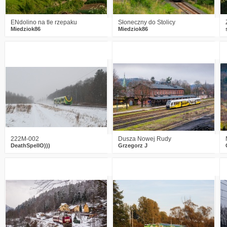
ENdolino na tle rzepaku
Słoneczny do Stolicy
Miedziok86
Miedziok86
0
1802
11
0
2889
20
222M-002
Dusza Nowej Rudy
DeathSpellO)))
Grzegorz J
4
2966
8
3
2647
7