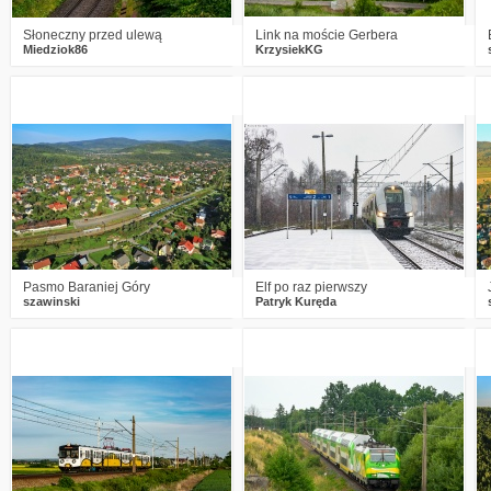
Słoneczny przed ulewą
Link na moście Gerbera
Miedziok86
KrzysiekKG
1
1009
14
2
1277
12
Pasmo Baraniej Góry
Elf po raz pierwszy
szawinski
Patryk Kuręda
6
1564
12
0
1515
15