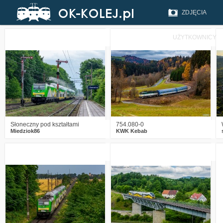
ZDJĘCIA
UŻYTKOWNICY
7
1042
21
5
994
22
Słoneczny pod kształtami
754.080-0
Miedziok86
KWK Kebab
2
927
17
2
1220
21