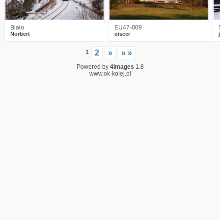
Biało
EU47-009
Norbert
oiscer
1
2
»
» »
Powered by
4images
1.8
www.ok-kolej.pl