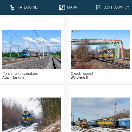
KATEGORIE
MAPA
UŻYTKOWNICY
0
209
9
0
288
23
Pershing ze szmatami
Czeski węgiel
Adam Jaskuła
Wojciech S
0
405
17
0
388
14