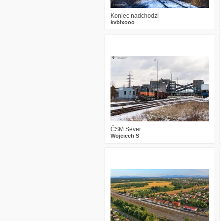
Koniec nadchodzi
kvbixooo
0
452
15
ČSM Sever
Wojciech S
3
1357
16