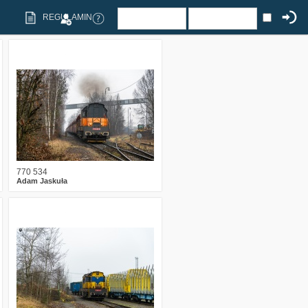
REGULAMIN
1
384
15
770 534
Adam Jaskuła
0
394
15