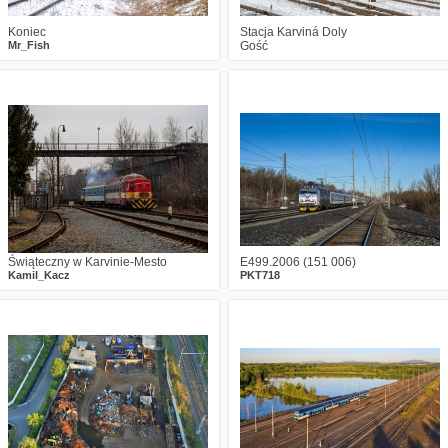
Koniec
Stacja Karviná Doly
Mr_Fish
Gość
1
918
12
0
767
9
Świąteczny w Karvinie-Mesto
E499.2006 (151 006)
Kamil_Kacz
PKT718
2
1197
11
1
813
10