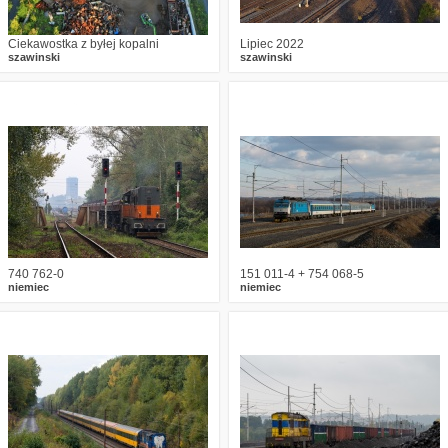
Ciekawostka z byłej kopalni
Lipiec 2022
szawinski
szawinski
1
1825
17
5
2571
6
740 762-0
151 011-4 + 754 068-5
niemiec
niemiec
4
2146
6
3
1843
6