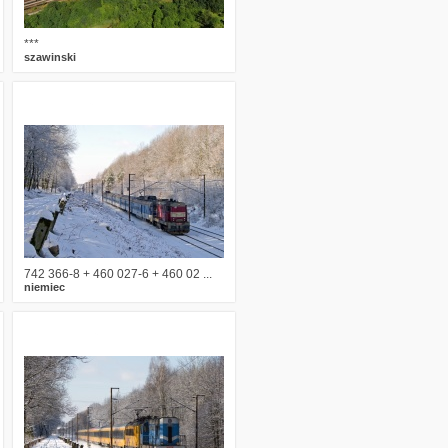
***
szawinski
3
2430
10
742 366-8 + 460 027-6 + 460 02 ...
niemiec
1
2296
7