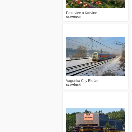
Petrovice u Karvine
szawinski
0
1355
10
Vagónka City Elefant
szawinski
0
2730
5