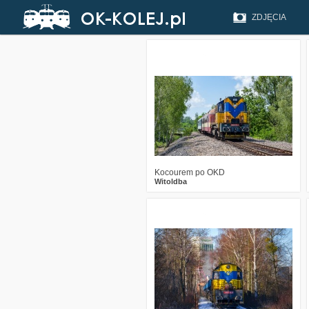
ZDJĘCIA
0
236
11
Kocourem po OKD
Witoldba
2
351
20