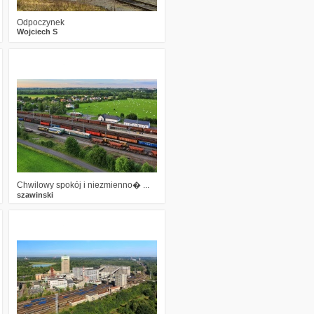
Odpoczynek
Wojciech S
1
1012
16
Chwilowy spokój i niezmienno� ...
szawinski
0
1143
10