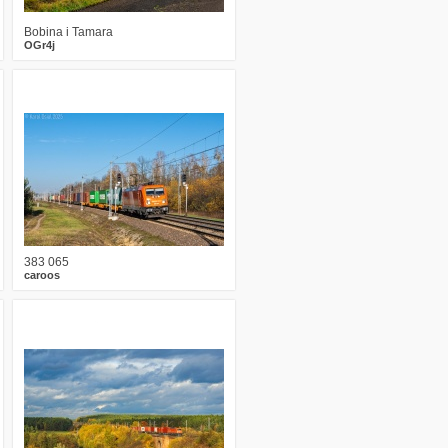
Bobina i Tamara
OGr4j
0
462
10
383 065
caroos
1
393
10