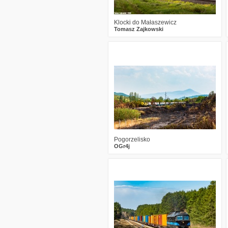
Klocki do Małaszewicz
Tomasz Zajkowski
1
515
17
Pogorzelisko
OGr4j
2
685
17