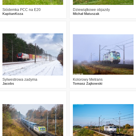
Siódemka PCC na E20
Dziewiątkowe objazdy
KapitanKoza
Michał Matuszak
0
304
16
1
460
15
Sylwestrowa zadyma
Kolorowy Metrans
Jacobs
Tomasz Zajkowski
2
523
22
0
463
12