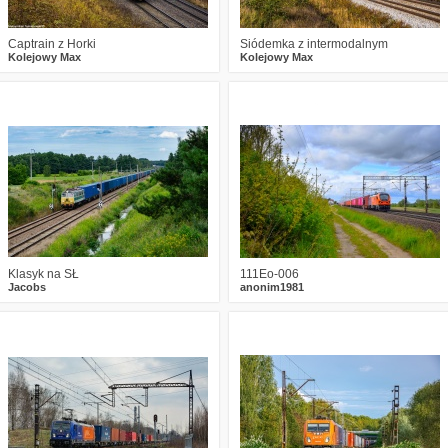
Captrain z Horki
Siódemka z intermodalnym
Kolejowy Max
Kolejowy Max
0
552
14
0
441
3
Klasyk na SŁ
111Eo-006
Jacobs
anonim1981
3
758
13
0
753
21