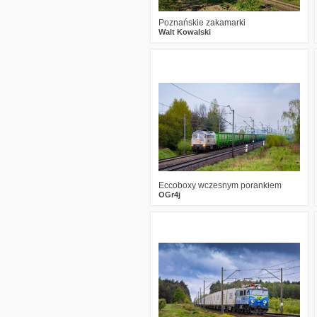
Poznańskie zakamarki
Walt Kowalski
1
343
17
Eccoboxy wczesnym porankiem
OGr4j
4
623
23