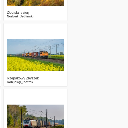
Złocista jesień
Norbert_Jedliński
0
537
11
Rzepakowy Zbyszek
Kolejowy_Piotrek
0
486
6