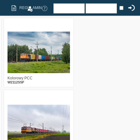
REGULAMIN
3
305
19
Kolorowy PCC
W2112SSF
0
349
19