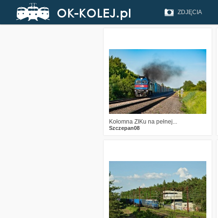
ZDJĘCIA
1
215
13
Kołomna ZIKu na pełnej...
Szczepan08
0
146
5