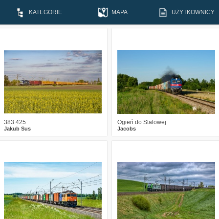
KATEGORIE
MAPA
UŻYTKOWNICY
1
250
11
0
449
26
383 425
Ogień do Stalowej
Jakub Sus
Jacobs
1
287
11
5
330
10