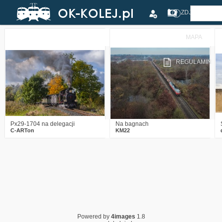
ZDJĘCIA
MAPA
3
1175
16
1
1623
27
REGULAMIN
Px29-1704 na delegacji
Na bagnach
C-ARTon
KM22
Powered by
4images
1.8