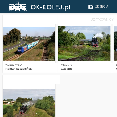
ZDJĘCIA
UŻYTKOWNICY
5
2317
7
12
2891
11
"Winniczek"
Ol49-69
Roman Szczeciński
Gagarin
5
2893
5