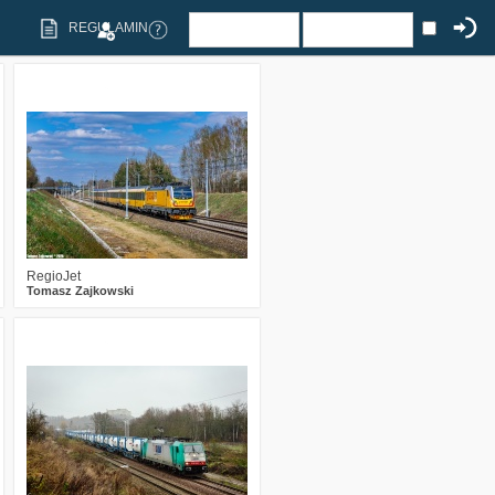
REGULAMIN
0
425
15
RegioJet
Tomasz Zajkowski
3
329
12