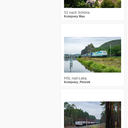
S1 nach Schöna
Kolejowy Max
1
475
18
HSL nad Łabą
Kolejowy_Piotrek
0
544
13