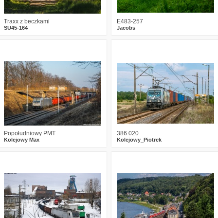
Traxx z beczkami
E483-257
SU45-164
Jacobs
5
598
13
2
536
13
Popołudniowy PMT
386 020
Kolejowy Max
Kolejowy_Piotrek
2
915
13
2
701
19