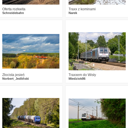
Oferta rozkwita
Traxx z kominami
Schneidebahn
Narek
1
395
10
0
483
9
Złocista jesień
Traxxem do Wisły
Norbert_Jedliński
Miedziok86
4
690
18
0
443
15