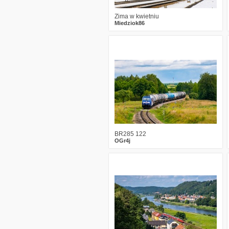
Zima w kwietniu
Miedziok86
5
647
27
BR285 122
OGr4j
4
631
16