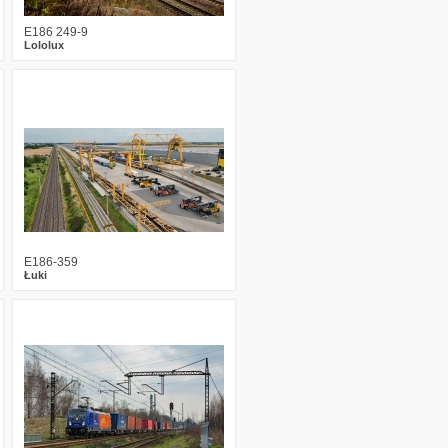
E186 249-9
Lololux
3
624
11
E186-359
Łuki
3
760
13