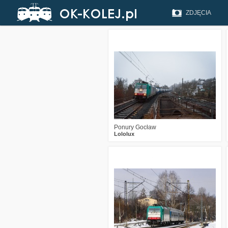
ZDJĘCIA
0
114
6
Ponury Gocław
Lololux
0
415
8