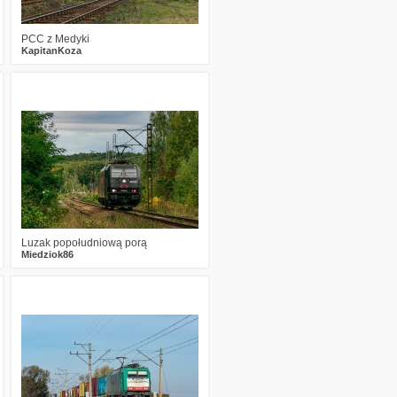
PCC z Medyki
KapitanKoza
2
741
9
Luzak popołudniową porą
Miedziok86
0
612
10