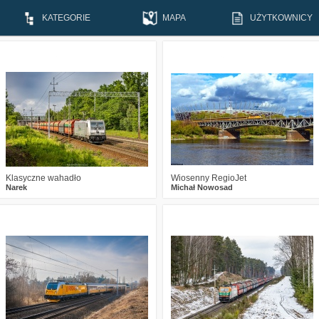
KATEGORIE
MAPA
UŻYTKOWNICY
1
222
10
1
349
16
Klasyczne wahadło
Wiosenny RegioJet
Narek
Michał Nowosad
0
329
12
2
461
19