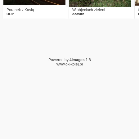
Poranek z Kasią
W objęciach zieleni
UOP
daavith
Powered by
4images
1.8
www.ok-kolej.pl