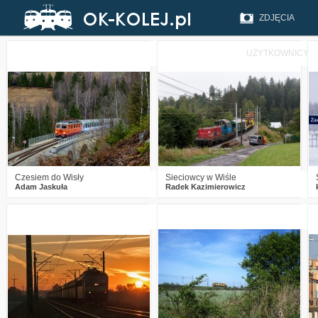
ZDJĘCIA
UŻYTKOWNICY
1
714
11
0
959
13
Czesiem do Wisły
Sieciowcy w Wiśle
Adam Jaskuła
Radek Kazimierowicz
4
2623
12
3
2709
1