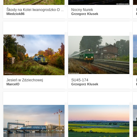
Škody na Kolei Iwanogrodzko-D ...
Nocny Nurek
Miedziok86
Grzegorz Klusek
2
476
19
2
562
21
Jesień w Zdziechowej
SU45-174
MarcelO
Grzegorz Klusek
4
602
22
6
970
22