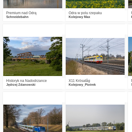
Premium nad Odrą
Odra w polu rzepaku
Schneidebahn
Kolejowy Max
3
727
23
0
514
9
Historyk na Nadodrzance
X11 Krösatåg
Jędrzej Zdanowski
Kolejowy_Piotrek
3
1605
14
0
610
5