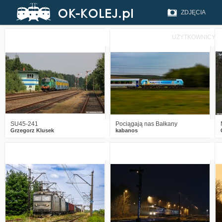
ZDJĘCIA
UŻYTKOWNICY
4
226
20
0
306
12
SU45-241
Pociągają nas Bałkany
Grzegorz Klusek
kabanos
0
393
12
3
507
21