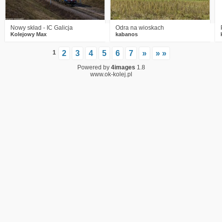
Nowy skład - IC Galicja
Odra na wioskach
Kolejowy Max
kabanos
1
2
3
4
5
6
7
»
» »
Powered by
4images
1.8
www.ok-kolej.pl