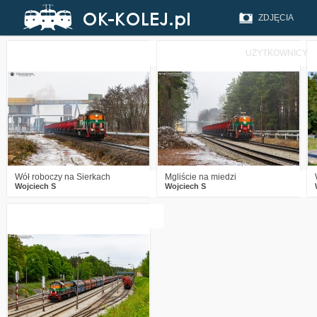
ZDJĘCIA
UŻYTKOWNICY
1
366
16
5
399
16
Wół roboczy na Sierkach
Mgliście na miedzi
Wojciech S
Wojciech S
0
694
18