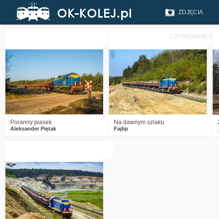
ZDJĘCIA
UŻYTKOWNICY
3
382
13
1
657
15
Poranny piasek
Na dawnym szlaku
Aleksander Piętak
Fajlip
1
1267
25